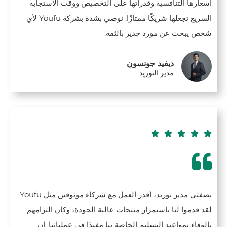
أسعارها التنافسية وقدراتها على التخصيص ووقت الاستجابة
السريع تجعلها شريكًا ممتازًا. نوصي بشدة بشركة Youfu لأي
شخص يبحث عن مورد جدير بالثقة.
ديفيد جونسون
مدير التوريد





بصفتي مدير توريد، أقدر العمل مع شركاء موثوقين مثل Youfu.
لقد قدموا لنا باستمرار منتجات عالية الجودة، وكان التزامهم
بالوفاء بمواعيد التسليم الخاصة بنا مفيدًا في عملياتنا. إن