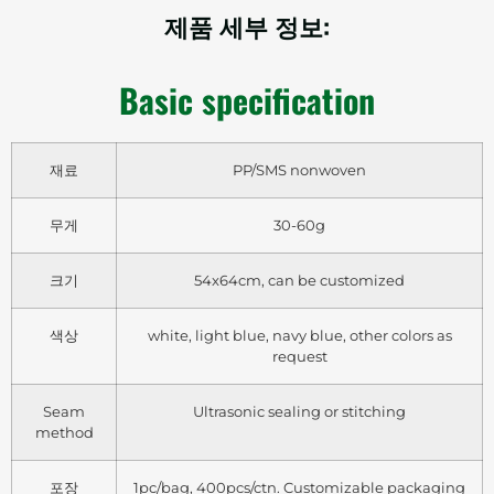
제품 세부 정보:
Basic specification
재료
PP/SMS nonwoven
무게
30-60g
크기
54x64cm, can be customized
색상
white, light blue, navy blue, other colors as
request
Seam
Ultrasonic sealing or stitching
method
포장
1pc/bag, 400pcs/ctn. Customizable packaging