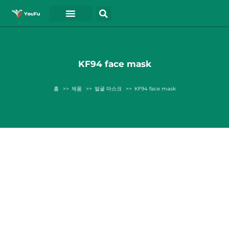
블로그
연락처
동영상
KF94 face mask
홈
제품
얼굴 마스크
KF94 face mask