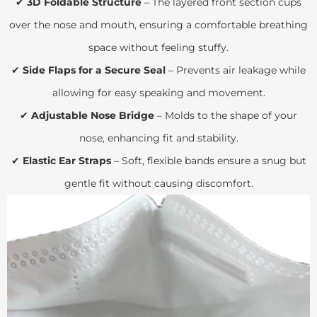
✔
3D Foldable Structure
– The layered front section cups
over the nose and mouth, ensuring a comfortable breathing
space without feeling stuffy.
✔
Side Flaps for a Secure Seal
– Prevents air leakage while
allowing for easy speaking and movement.
✔
Adjustable Nose Bridge
– Molds to the shape of your
nose, enhancing fit and stability.
✔
Elastic Ear Straps
– Soft, flexible bands ensure a snug but
gentle fit without causing discomfort.