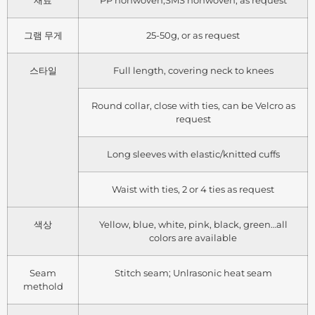
재료
PP nonwoven,SMS nonwoven, as request
그램 무게
25-50g, or as request
스타일
Full length, covering neck to knees
Round collar, close with ties, can be Velcro as
request
Long sleeves with elastic/knitted cuffs
Waist with ties, 2 or 4 ties as request
색상
Yellow, blue, white, pink, black, green…all
colors are available
Seam
Stitch seam; Unlrasonic heat seam
methold