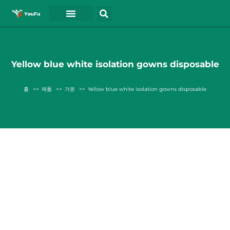
블로그
연락처
동영상
Yellow blue white isolation gowns disposable
홈
제품
가운
Yellow blue white isolation gowns disposable