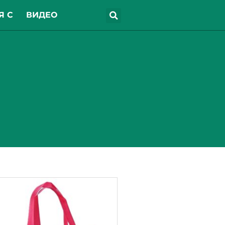
Я С
ВИДЕО