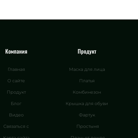
Компания
Продукт
Главная
Маска для лица
О сайте
Платья
Продукт
Комбинезон
Блог
Крышка для обуви
Видео
Фартук
Связаться с
Простыня
Карта сайта
Плащ от дождя