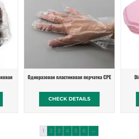
иковая
Одноразовая пластиковая перчатка CPE
Di
CHECK DETAILS
1
2
3
4
5
6
→