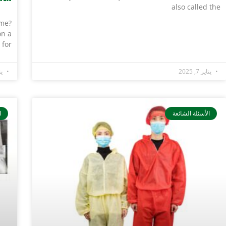
also called the
ime?
on a
 for
يناير 7, 2025
يناي
الأسئلة الشائعة
ا