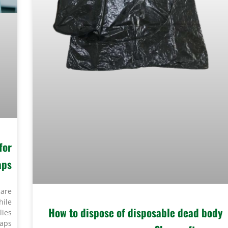
for
ps?
care
hile
How to dispose of disposable dead body
lies
caps