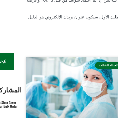
واملأ أسئلتك. سنقوم بالرد عليك في غضون ساعتين. إذا تم اعتماد سؤالك من قِبل YouFu وعرضه
بك الأول، سيكون عنوان بريدك الإلكتروني هو الدليل
اح
لأسئلة الشائعة
المشاركا
c Shoe Cover
or Bulk Order