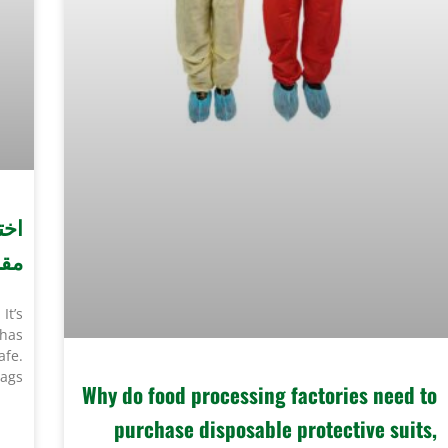
مقا
It’s
 has
afe.
ags,
Why do food processing factories need to
purchase disposable protective suits,