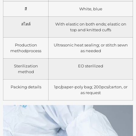
สี
White, blue
สไตล์
With elastic on both ends; elastic on
top and knitted cuffs
Production
Ultrasonic heat sealing; or stitch sewn
methodprocess
as needed
Sterilization
EO sterilized
method
Packing details
1pc/paper-poly bag; 200pcs/carton, or
as request