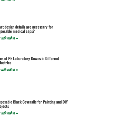
at design details are necessary for
sposable medical caps?
านเพิ่มเติม »
es of PE Laboratory Gowns in Different
dustries
านเพิ่มเติม »
sposable Black Coveralls for Painting and DIY
ojects
านเพิ่มเติม »