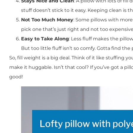
Stays Nice and Clean
: A pillow with lots of fil
stuff doesn’t stick to it easy. Keeping clean is t
Not Too Much Money
: Some pillows with more f
pick one that’s just right and not too expensive
Easy to Take Along
: Less fluff makes the pillo
But too little fluff isn’t so comfy. Gotta find the
So, fill weight is a big deal. Think of it like stuffing
make it huggable. Isn’t that cool? If you’ve got a pill
good!