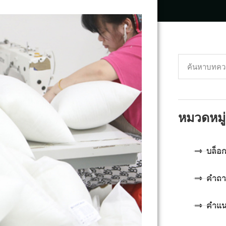
หมวดหมู่
บล็อ
คำถา
คำแ