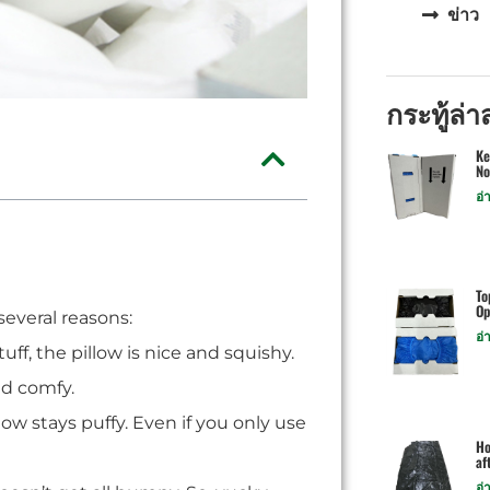
ข่าว
กระทู้ล่า
Ke
No
อ่
To
Op
 several reasons:
อ่
stuff, the pillow is nice and squishy.
ead comfy.
llow stays puffy. Even if you only use
Ho
af
อ่