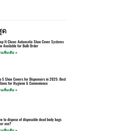
สุด
ep It Clean: Automatic Shoe Cover Systems
w Available for Bulk Order
านเพิ่มเติม »
p 5 Shoe Covers for Dispensers in 2025: Best
tions for Hygiene & Convenience
านเพิ่มเติม »
w to dispose of disposable dead body bags
ter use?
านเพิ่มเติม »