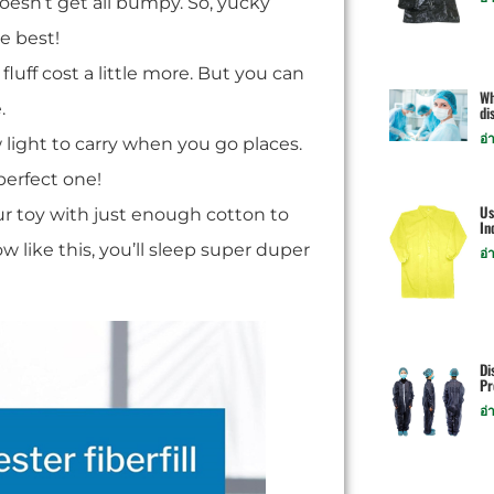
l doesn’t get all bumpy. So, yucky
he best!
luff cost a little more. But you can
Wh
.
di
อ่
w light to carry when you go places.
 perfect one!
Us
 your toy with just enough cotton to
In
ow like this, you’ll sleep super duper
อ่
Di
Pr
อ่