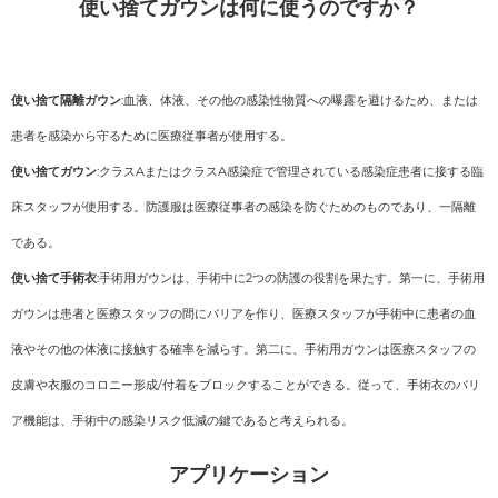
使い捨てガウンは何に使うのですか？
使い捨て隔離ガウン
:血液、体液、その他の感染性物質への曝露を避けるため、または
患者を感染から守るために医療従事者が使用する。
使い捨てガウン
:クラスAまたはクラスA感染症で管理されている感染症患者に接する臨
床スタッフが使用する。防護服は医療従事者の感染を防ぐためのものであり、一隔離
である。
使い捨て手術衣
:手術用ガウンは、手術中に2つの防護の役割を果たす。第一に、手術用
ガウンは患者と医療スタッフの間にバリアを作り、医療スタッフが手術中に患者の血
液やその他の体液に接触する確率を減らす。第二に、手術用ガウンは医療スタッフの
皮膚や衣服のコロニー形成/付着をブロックすることができる。従って、手術衣のバリ
ア機能は、手術中の感染リスク低減の鍵であると考えられる。
アプリケーション