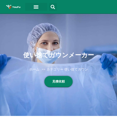
ホーム
について
ドキュメント
ブログ
連絡先
ビデオ
使い捨てガウンメーカー
ホーム
カテゴリー 使い捨てガウン
見積依頼