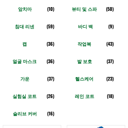
앞치마
(10)
뷰티 및 스파
(50)
침대 리넨
(59)
바디 백
(9)
캡
(36)
작업복
(43)
얼굴 마스크
(36)
발 보호
(37)
가운
(37)
헬스케어
(23)
실험실 코트
(26)
레인 코트
(18)
슬리브 커버
(16)