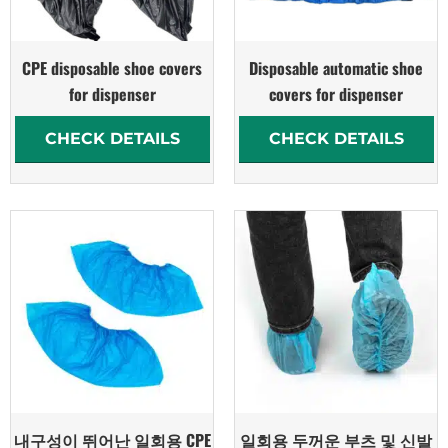
CPE disposable shoe covers
Disposable automatic shoe
for dispenser
covers for dispenser
CHECK DETAILS
CHECK DETAILS
내구성이 뛰어난 일회용 CPE
일회용 두꺼운 부츠 및 신발