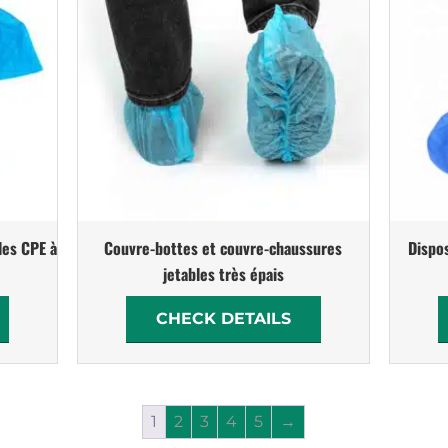
les CPE à
Couvre-bottes et couvre-chaussures
Dispo
jetables très épais
CHECK DETAILS
1
2
3
4
5
→