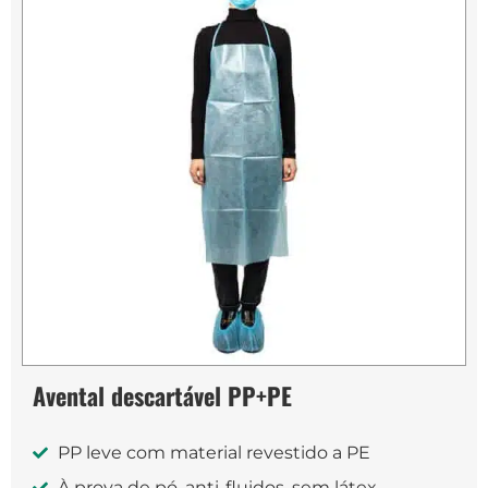
Avental descartável PP+PE
PP leve com material revestido a PE
À prova de pó, anti-fluidos, sem látex