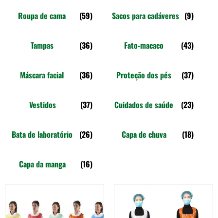
Roupa de cama
(59)
Sacos para cadáveres
(9)
Tampas
(36)
Fato-macaco
(43)
Máscara facial
(36)
Proteção dos pés
(37)
Vestidos
(37)
Cuidados de saúde
(23)
Bata de laboratório
(26)
Capa de chuva
(18)
Capa da manga
(16)