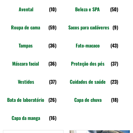
Avental
(10)
Beleza e SPA
(50)
Roupa de cama
(59)
Sacos para cadáveres
(9)
Tampas
(36)
Fato-macaco
(43)
Máscara facial
(36)
Proteção dos pés
(37)
Vestidos
(37)
Cuidados de saúde
(23)
Bata de laboratório
(26)
Capa de chuva
(18)
Capa da manga
(16)