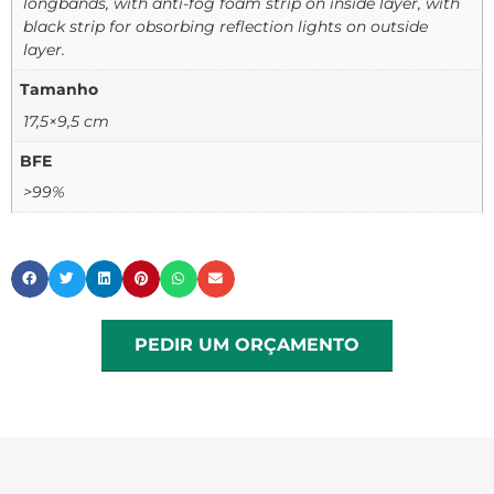
longbands, with anti-fog foam strip on inside layer, with
black strip for obsorbing reflection lights on outside
layer.
Tamanho
17,5×9,5 cm
BFE
>99%
PEDIR UM ORÇAMENTO