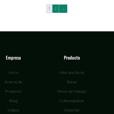
1
2
→
Empresa
Producto
Inicio
Máscara facial
Acerca de
Batas
Producto
Mono de trabajo
Blog
Cubrezapatos
Vídeos
Delantal