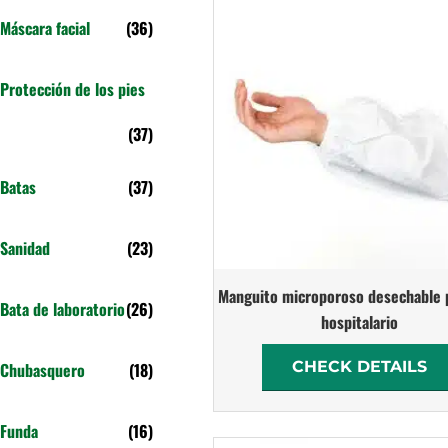
Máscara facial
(36)
Protección de los pies
(37)
Batas
(37)
Sanidad
(23)
Manguito microporoso desechable 
Bata de laboratorio
(26)
hospitalario
CHECK DETAILS
Chubasquero
(18)
Funda
(16)