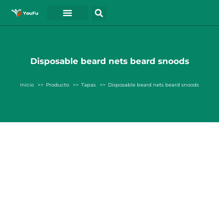
PÓNGASE EN CONTACTO CON
Disposable beard nets beard snoods
Inicio
Producto
Tapas
Disposable beard nets beard snoods